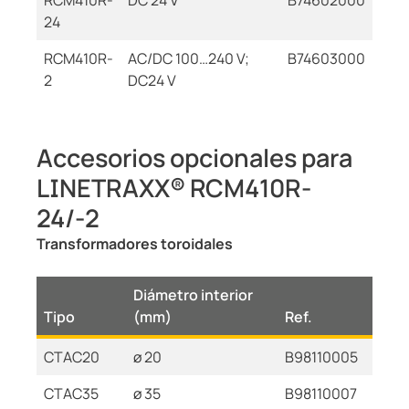
RCM410R-
DC 24 V
B74602000
24
RCM410R-
AC/DC 100…240 V;
B74603000
2
DC24 V
Accesorios opcionales para
LINETRAXX® RCM410R-
24/-2
Transformadores toroidales
Diámetro interior
Tipo
(mm)
Ref.
CTAC20
ø 20
B98110005
CTAC35
ø 35
B98110007