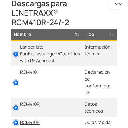
Descargas para
LINETRAXX®
RCM410R-24/-2
Nombre
Tipo
Länderliste
Información
Funkzulassungen/Countries
técnica
with RF Approval
RCM410
Declaración
de
conformidad
CE
RCM410R
Datos
técnicos
RCM410R
Guías rápida