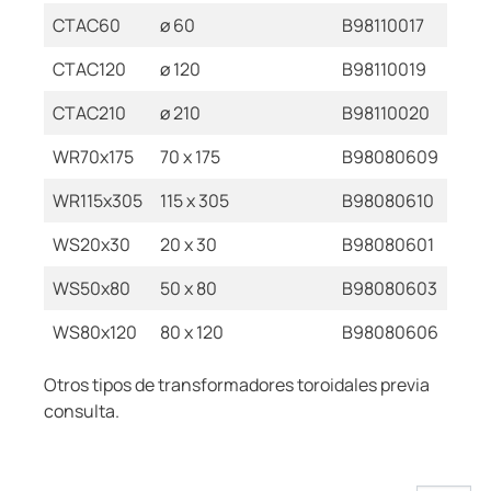
CTAC60
ø 60
B98110017
CTAC120
ø 120
B98110019
CTAC210
ø 210
B98110020
WR70x175
70 x 175
B98080609
WR115x305
115 x 305
B98080610
WS20x30
20 x 30
B98080601
WS50x80
50 x 80
B98080603
WS80x120
80 x 120
B98080606
Otros tipos de transformadores toroidales previa
consulta.