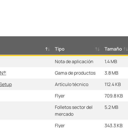
Tipo
Tamaño
Nota de aplicación
1.4 MB
AN®
Gama de productos
3.8 MB
 Setup
Artículo técnico
112.4 KB
Flyer
709.8 KB
Folletos sector del
5.2 MB
mercado
Flyer
343.3 KB