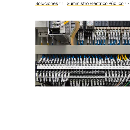
Soluciones
Suministro Eléctrico Público
Construcción de Máquinas e Instalaciones
Central eléctrica
Instalaciones hospitalarias
Subestacíon eléctrica
Gas, petroquímica
Mantenimiento y servicio
Energías Renovables
Suministro Eléctrico Público
Generadores Eléctricos Móviles
Barcos y Puertos
Sector Ferroviario
eMobility
Centros de Proceso de Datos
Minería