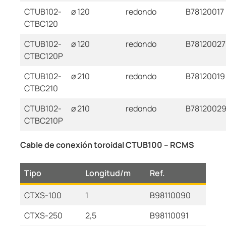
CTUB102-
ø 120
redondo
B78120017
CTBC120
CTUB102-
ø 120
redondo
B78120027
CTBC120P
CTUB102-
ø 210
redondo
B78120019
CTBC210
CTUB102-
ø 210
redondo
B7812002
CTBC210P
Cable de conexión toroidal CTUB100 – RCMS
Tipo
Longitud/m
Ref.
CTXS-100
1
B98110090
CTXS-250
2,5
B98110091