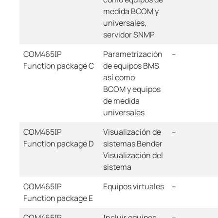
medida BCOM y
universales,
servidor SNMP
COM465IP
Parametrización
--
Function package C
de equipos BMS
así como
BCOM y equipos
de medida
universales
COM465IP
Visualización de
--
Function package D
sistemas Bender
Visualización del
sistema
COM465IP
Equipos virtuales
--
Function package E
COM465IP
Incluir equipos
--