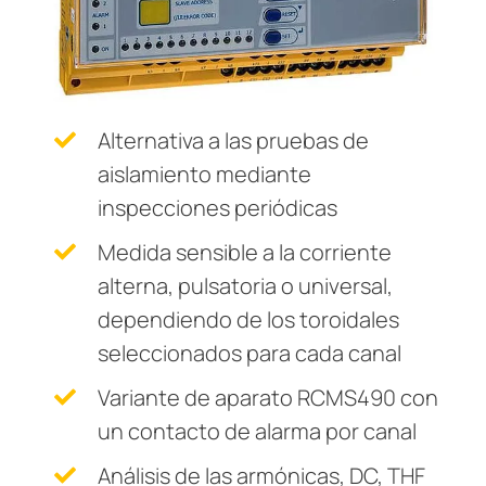
Otros componentes
 de monitoreo y medida
s y Puertos
logía
monios
Otros
Controlador de carga
nicación
 Ferroviario
zador de fallas a tierra (EDS)
mas de Gestión y alarma
lity
ars
Alternativa a las pruebas de
formadores de corriente
os de Proceso de Datos
mer Resources
aislamiento mediante
inspecciones periódicas
 componentes
ía
Medida sensible a la corriente
olador de carga
lculator
alterna, pulsatoria o universal,
dependiendo de los toroidales
seleccionados para cada canal
Variante de aparato RCMS490 con
un contacto de alarma por canal
Análisis de las armónicas, DC, THF