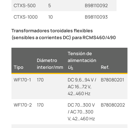
CTXS-500
5
B98110092
CTXS-1000
10
B98110093
Transformadores toroidales flexibles
(sensibles a corrientes DC) para RCMS460/490
Tensión de
Diámetro
alimentación
Tipo
interior/mm
U
Ref.
S
WF170-1
170
DC 9,6…94 V /
B78080201
AC 16…72 V,
42…460 Hz
WF170-2
170
DC 70…300 V
B78080202
/ AC 70…300
V, 42…460 Hz