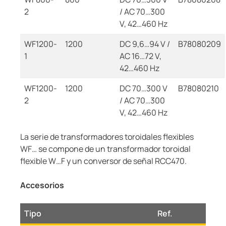
2
/ AC 70…300
V, 42…460 Hz
WF1200-
1200
DC 9,6…94 V /
B78080209
1
AC 16…72 V,
42…460 Hz
WF1200-
1200
DC 70…300 V
B78080210
2
/ AC 70…300
V, 42…460 Hz
La serie de transformadores toroidales flexibles
WF… se compone de un transformador toroidal
flexible W…F y un conversor de señal RCC470.
Accesorios
Tipo
Ref.