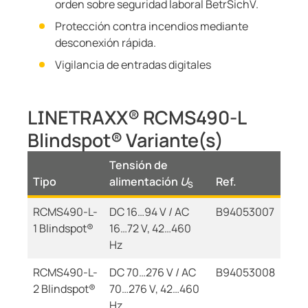
orden sobre seguridad laboral BetrSichV.
Protección contra incendios mediante
desconexión rápida.
Vigilancia de entradas digitales
LINETRAXX® RCMS490-L
Blindspot® Variante(s)
Tensión de
Tipo
alimentación
U
Ref.
S
RCMS490-L-
DC 16…94 V / AC
B94053007
1 Blindspot®
16…72 V, 42…460
Hz
RCMS490-L-
DC 70…276 V / AC
B94053008
2 Blindspot®
70…276 V, 42…460
Hz