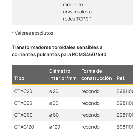
medición
universales a
redes TCP/IP
* Valores absolutos
Transformadores toroidales sensibles a
corrientes pulsantes para RCMS460/490
Diámetro
Forma de
Tipo
interior/mm
construcción
Ref.
CTAC20
ø 20
redondo
B98110
CTAC35
ø 35
redondo
B98110
CTAC60
ø 60
redondo
B98110
CTAC120
ø 120
redondo
B98110