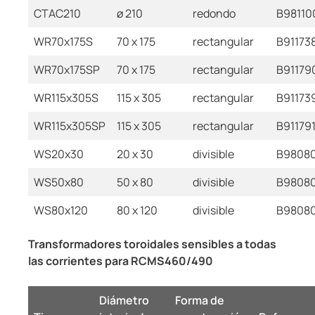
CTAC210
ø 210
redondo
B98110
WR70x175S
70 x 175
rectangular
B91173
WR70x175SP
70 x 175
rectangular
B91179
WR115x305S
115 x 305
rectangular
B91173
WR115x305SP
115 x 305
rectangular
B91179
WS20x30
20 x 30
divisible
B9808
WS50x80
50 x 80
divisible
B9808
WS80x120
80 x 120
divisible
B9808
Transformadores toroidales sensibles a todas
las corrientes para RCMS460/490
Diámetro
Forma de