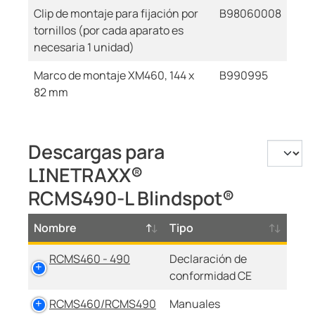
Clip de montaje para fijación por
B98060008
tornillos (por cada aparato es
necesaria 1 unidad)
Marco de montaje XM460, 144 x
B990995
82 mm
Descargas para
LINETRAXX®
RCMS490-L Blindspot®
Nombre
Tipo
RCMS460 - 490
Declaración de
conformidad CE
RCMS460/RCMS490
Manuales