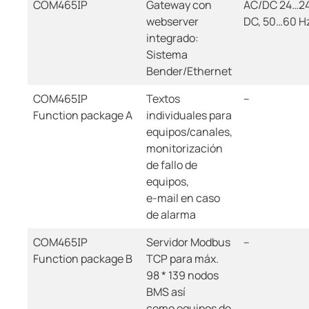
COM465IP
Gateway con
AC/DC 24…24
webserver
DC, 50…60 H
integrado:
Sistema
Bender/Ethernet
COM465IP
Textos
--
Function package A
individuales para
equipos/canales,
monitorización
de fallo de
equipos,
e-mail en caso
de alarma
COM465IP
Servidor Modbus
--
Function package B
TCP para máx.
98 * 139 nodos
BMS así
como equipos de