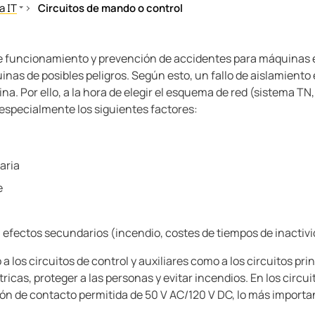
a IT
Circuitos de mando o control
e sistemas de distribución para el suministro de energía
s del sistema IT
de funcionamiento y prevención de accidentes para máquinas 
 a través de alta resistencia (HRG)
cia del aislamiento
as de posibles peligros. Según esto, un fallo de aislamiento en
. Por ello, a la hora de elegir el esquema de red (sistema TN,
ación de falla de aislamiento
especialmente los siguientes factores:
ación de fallos de aislamiento en redes acopladas
os de aplicación
tos de mando o control
aria
ación, medición y vigilancia de resistencias de aislamiento
e
temas IT en el espejo de las normas
a efectos secundarios (incendio, costes de tiempos de inactivi
 los circuitos de control y auxiliares como a los circuitos princ
ricas, proteger a las personas y evitar incendios. En los circui
ión de contacto permitida de 50 V AC/120 V DC, lo más importa