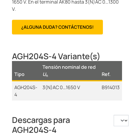
1650 V. En el terminal AK80 hasta 3(N)AC 0…1300
V.
¿ALGUNA DUDA? CONTÁCTENOS!
AGH204S-4 Variante(s)
Tensión nominal de red
Tipo
U
Ref.
n
AGH204S-
3(N)AC 0…1650 V
B914013
4
Descargas para
AGH204S-4