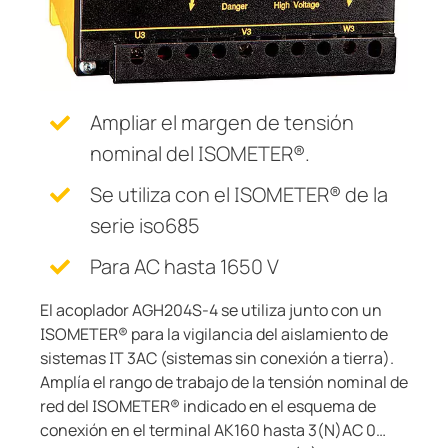
Otros componentes
 de monitoreo y medida
s y Puertos
logía
monios
Otros
Controlador de carga
nicación
 Ferroviario
zador de fallas a tierra (EDS)
mas de Gestión y alarma
lity
ars
Ampliar el margen de tensión
formadores de corriente
os de Proceso de Datos
mer Resources
nominal del ISOMETER®.
 componentes
ía
Se utiliza con el ISOMETER® de la
serie iso685
olador de carga
lculator
Para AC hasta 1650 V
El acoplador AGH204S-4 se utiliza junto con un
ISOMETER® para la vigilancia del aislamiento de
sistemas IT 3AC (sistemas sin conexión a tierra).
Amplía el rango de trabajo de la tensión nominal de
red del ISOMETER® indicado en el esquema de
conexión en el terminal AK160 hasta 3(N)AC 0…