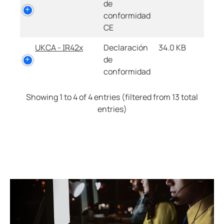
de
conformidad
CE
UKCA - IR42x
Declaración
34.0 KB
de
conformidad
Showing 1 to 4 of 4 entries (filtered from 13 total
entries)