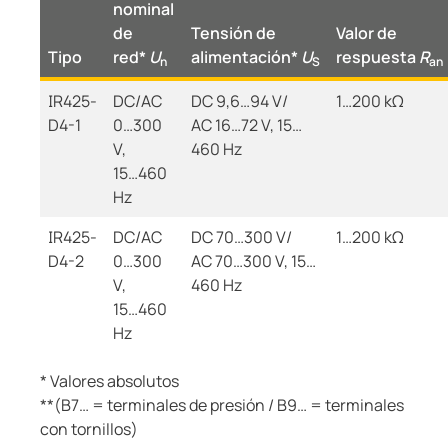
nominal
de
Tensión de
Valor de
Tipo
red*
U
alimentación*
U
respuesta
R
n
S
an
IR425-
DC/AC
DC 9,6…94 V/
1…200 kΩ
D4-1
0…300
AC 16…72 V, 15…
V,
460 Hz
15…460
Hz
IR425-
DC/AC
DC 70…300 V/
1…200 kΩ
D4-2
0…300
AC 70…300 V, 15…
V,
460 Hz
15…460
Hz
* Valores absolutos
**(B7… = terminales de presión / B9… = terminales
con tornillos)