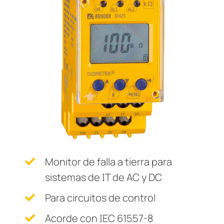
Otros componentes
 de monitoreo y medida
s y Puertos
logía
monios
Otros
Controlador de carga
nicación
 Ferroviario
zador de fallas a tierra (EDS)
mas de Gestión y alarma
lity
ars
formadores de corriente
os de Proceso de Datos
mer Resources
 componentes
ía
olador de carga
lculator
Monitor de falla a tierra para
sistemas de IT de AC y DC
Para circuitos de control
Acorde con IEC 61557-8