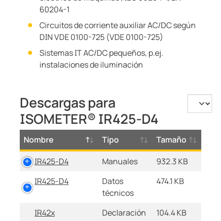
60204-1
Circuitos de corriente auxiliar AC/DC según
DIN VDE 0100-725 (VDE 0100-725)
Sistemas IT AC/DC pequeños, p.ej.
instalaciones de iluminación
Descargas para
ISOMETER® IR425-D4
Nombre
Tipo
Tamaño
IR425-D4
Manuales
932.3 KB
IR425-D4
Datos
474.1 KB
técnicos
IR42x
Declaración
104.4 KB