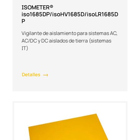
ISOMETER®
iso1685DP/isoHV1685D/isoLR1685D
P
Vigilante de aislamiento para sistemas AC,
AC/DC y DC aislados de tierra (sistemas
IT)
Detalles