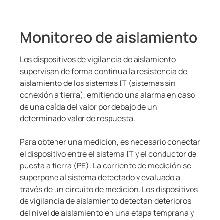
Otros componentes
 de monitoreo y medida
s y Puertos
logía
monios
Otros
Controlador de carga
nicación
 Ferroviario
zador de fallas a tierra (EDS)
Monitoreo de aislamiento
mas de Gestión y alarma
lity
ars
Los dispositivos de vigilancia de aislamiento
supervisan de forma continua la resistencia de
formadores de corriente
os de Proceso de Datos
mer Resources
aislamiento de los sistemas IT (sistemas sin
 componentes
ía
conexión a tierra), emitiendo una alarma en caso
de una caída del valor por debajo de un
olador de carga
lculator
determinado valor de respuesta.
Para obtener una medición, es necesario conectar
el dispositivo entre el sistema IT y el conductor de
puesta a tierra (PE). La corriente de medición se
superpone al sistema detectado y evaluado a
través de un circuito de medición. Los dispositivos
de vigilancia de aislamiento detectan deterioros
del nivel de aislamiento en una etapa temprana y