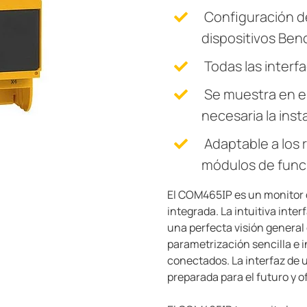
Configuración d
dispositivos Ben
Todas las inter
Se muestra en el
necesaria la inst
Adaptable a los 
módulos de func
El COM465IP es un monitor 
integrada. La intuitiva int
una perfecta visión general
parametrización sencilla e in
conectados. La interfaz de 
preparada para el futuro y o