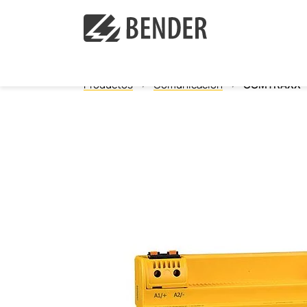
Productos
Comunicación
COMTRAXX®
Monitoreo de aislamiento
Localización de fallos de aislamiento
Monitores de corriente diferencial residual
Monitor de la resistencia de puesta a tierra del
Tableros de aislamiento para Hospitales
Power Quality
Relés de monitoreo y medida
Comunicación
Sistemas de Gestión y alarma
Transformadores de corriente