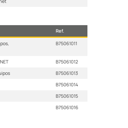
net
Ref.
ipos,
B75061011
INET
B75061012
uipos
B75061013
B75061014
B75061015
B75061016