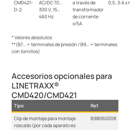
CMD421-
AC/DC 70…
a través de
0,5…5 A x 
D-2
300 V, 15…
transformador
460 Hz
de corriente
x/5A
* Valores absolutos
**(B7… = terminales de presión / B9… = terminales
con tornillos)
Accesorios opcionales para
LINETRAXX®
CMD420/CMD421
Tipo
Ref.
Clip de montaje para montaje
B98060008
roscado (por cada aparato es