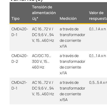
Tensión de
alimentación
Valor de
Tipo
U
*
Medición
respuest
S
CMD420-
AC 16…72 V /
a través de
0,1…1 A x n
D-1
DC 9,6 V…94
transformador
V, 15…460 Hz
de corriente
x/1A
CMD420-
AC/DC 70…
a través de
0,1…1 A x n
D-2
300 V, 15…
transformador
460 Hz
de corriente
x/1A
CMD421-
AC 16…72 V /
a través de
0,5…5 A x 
D-1
DC 9,6 V…94
transformador
V, 15…460 Hz
de corriente
x/5A