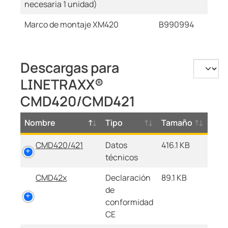
necesaria 1 unidad)
Marco de montaje XM420
B990994
Descargas para
LINETRAXX®
CMD420/CMD421
Nombre
Tipo
Tamaño
CMD420/421
Datos
416.1 KB
técnicos
CMD42x
Declaración
89.1 KB
de
conformidad
CE