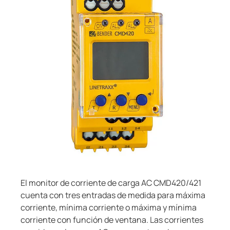
Otros componentes
 de monitoreo y medida
s y Puertos
logía
monios
Otros
Controlador de carga
nicación
 Ferroviario
zador de fallas a tierra (EDS)
mas de Gestión y alarma
lity
ars
formadores de corriente
os de Proceso de Datos
mer Resources
 componentes
ía
olador de carga
lculator
El monitor de corriente de carga AC CMD420/421
cuenta con tres entradas de medida para máxima
corriente, mínima corriente o máxima y mínima
corriente con función de ventana. Las corrientes